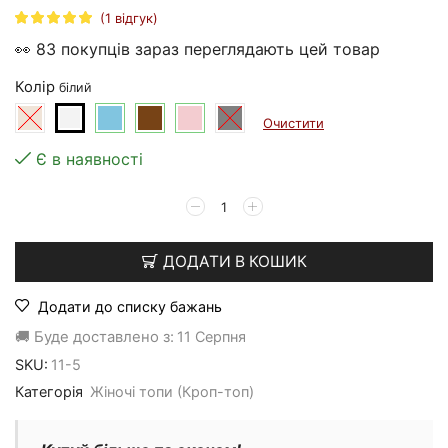
(
1
відгук)
👀 83 покупців зараз переглядають цей товар
Колір
Очистити
Є в наявності
Жіночий
топ
з
відкритою
ДОДАТИ В КОШИК
спинкою
#11
Додати до списку бажань
кількість
🚚 Буде доставлено з:
11 Серпня
SKU:
11-5
Категорія
Жіночі топи (Кроп-топ)