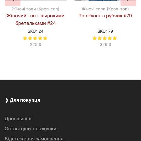
Жіночі топи (Кроп-топ)
Жіночі топи (Кроп-топ)
Жіночий топ з широкими
Топ-бюст в рубчик #79
бретельками #24
SKU:
24
SKU:
79
225
₴
329
₴
❱ Для покупця
Дропшипінг
Оптові ціни та закупки
Відстеження замовлення