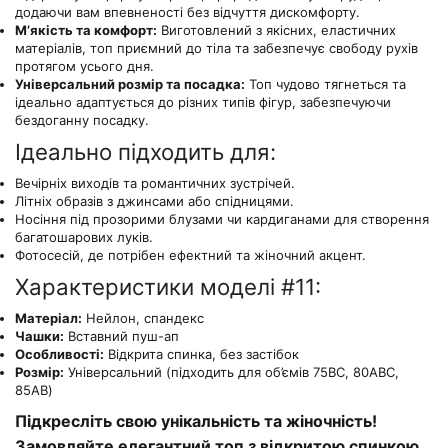
додаючи вам впевненості без відчуття дискомфорту.
М’якість та комфорт:
Виготовлений з якісних, еластичних
матеріалів, топ приємний до тіла та забезпечує свободу рухів
протягом усього дня.
Універсальний розмір та посадка:
Топ чудово тягнеться та
ідеально адаптується до різних типів фігур, забезпечуючи
бездоганну посадку.
Ідеально підходить для:
Вечірніх виходів та романтичних зустрічей.
Літніх образів з джинсами або спідницями.
Носіння під прозорими блузами чи кардиганами для створення
багатошарових луків.
Фотосесій, де потрібен ефектний та жіночний акцент.
Характеристики моделі #11:
Матеріал:
Нейлон, спандекс
Чашки:
Вставний пуш-ап
Особливості:
Відкрита спинка, без застібок
Розмір:
Універсальний (підходить для об’ємів 75BC, 80ABC,
85AB)
Підкресліть свою унікальність та жіночність!
Замовляйте елегантний топ з відкритою спинкою