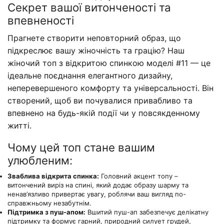
Секрет вашої витонченості та
впевненості
Прагнете створити неповторний образ, що
підкреслює вашу жіночність та грацію? Наш
жіночий топ з відкритою спинкою моделі #11 — це
ідеальне поєднання елегантного дизайну,
неперевершеного комфорту та універсальності. Він
створений, щоб ви почувалися привабливо та
впевнено на будь-якій події чи у повсякденному
житті.
Чому цей топ стане вашим
улюбленим:
Зваблива відкрита спинка:
Головний акцент топу –
витончений виріз на спині, який додає образу шарму та
ненав’язливо привертає увагу, роблячи ваш вигляд по-
справжньому незабутнім.
Підтримка з пуш-апом:
Вшитий пуш-ап забезпечує делікатну
підтримку та формує гарний, природний силует грудей,