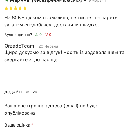
Мар’яна
(перевірений власник)
–
19 Червня
На 85В – цілком нормально, не тисне і не парить,
загалом сподобався, доставили швидко.
Було корисно?
OrzadoTeam
–
20 Червня
Щиро дякуємо за відгук! Носіть із задоволенням та
звертайтеся до нас ще!
ДОДАЙТЕ ВІДГУК
Ваша електронна адреса (email) не буде
опублікована
Ваша оцінка
*