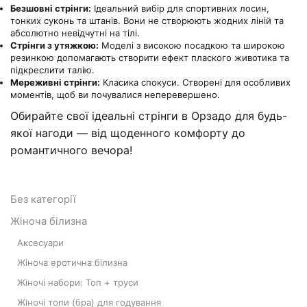
Безшовні стрінги:
Ідеальний вибір для спортивних лосин,
тонких суконь та штанів. Вони не створюють жодних ліній та
абсолютно невідчутні на тілі.
Стрінги з утяжкою:
Моделі з високою посадкою та широкою
резинкою допомагають створити ефект плаского животика та
підкреслити талію.
Мереживні стрінги:
Класика спокуси. Створені для особливих
моментів, щоб ви почувалися неперевершено.
Обирайте свої ідеальні стрінги в Орзадо для будь-
якої нагоди — від щоденного комфорту до
романтичного вечора!
Без категорії
Жіноча білизна
Аксесуари
Жіноча еротична білизна
Жіночі набори: Топ + труси
Жіночі топи (бра) для годування