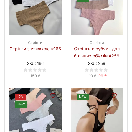
Стрінги
Стрінги
Стрінги з утяжкою #166
Стрінги в рубчик для
більших об’ємів #259
SKU:
166
SKU:
259
Оригінальна
Поточна
159
₴
110
₴
99
₴
ціна:
ціна:
110 ₴.
99 ₴.
-
2%
NEW
NEW