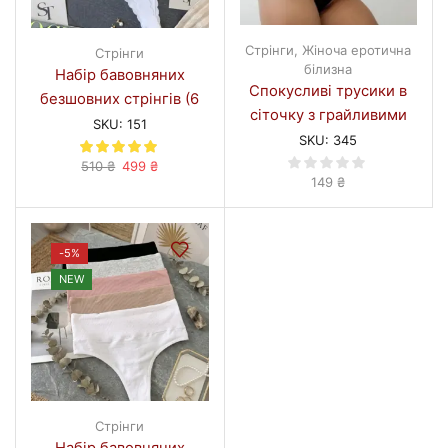
Стрінги
,
Жіноча еротична
Стрінги
білизна
Набір бавовняних
Спокусливі трусики в
безшовних стрінгів (6
сіточку з грайливими
шт)#151
SKU:
151
написами #345
SKU:
345
Оригінальна
Поточна
510
₴
499
₴
149
₴
ціна:
ціна:
510 ₴.
499 ₴.
-
5%
NEW
Стрінги
Набір бавовняних