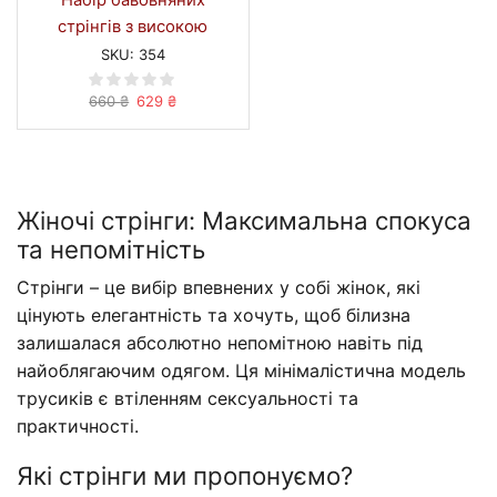
стрінгів з високою
посадкою (6 шт) #354
SKU:
354
Оригінальна
Поточна
660
₴
629
₴
ціна:
ціна:
660 ₴.
629 ₴.
Жіночі стрінги: Максимальна спокуса
та непомітність
Стрінги – це вибір впевнених у собі жінок, які
цінують елегантність та хочуть, щоб білизна
залишалася абсолютно непомітною навіть під
найоблягаючим одягом. Ця мінімалістична модель
трусиків є втіленням сексуальності та
практичності.
Які стрінги ми пропонуємо?