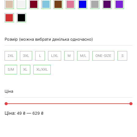
Розмір (можна вибрати декілька одночасно)
2XL
3XL
L
L/XL
M
M/L
ONE-SIZE
S
S/M
XL
XL/XXL
Ціна
Ціна:
—
49 ₴
629 ₴