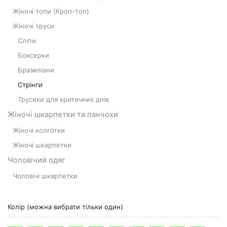
Жіночі топи (Кроп-топ)
Жіночі труси
Cліпи
Боксерки
Бразиліани
Стрінги
Трусики для критичних днів
Жіночі шкарпетки та панчохи
Жіночі колготки
Жіночі шкарпетки
Чоловічий одяг
Чоловічі шкарпетки
Колір (можна вибрати тільки один)