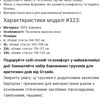
Додаткового захисту та спокою під час менструації.
Жінок з пишними формами, які шукають комфортну та надійну
білизну.
Використання вночі для максимальної впевненості.
Характеристики моделі #323:
Матеріал:
100% Бавовна
Особливості:
Посилена захисна зона
Розміри:
L:
обхват стегон 94–102 см
XL:
обхват стегон 103–109 см
2XL:
обхват стегон 110–117 см
3XL:
обхват стегон 118–125 см
Подаруйте собі спокій та комфорт у найважливіші
дні! Замовляйте набір бавовняних трусиків для
критичних днів від Orzado.
Зверніть увагу: ці трусики є додатковим захисним
бар’єром і призначені для використання разом з
основними гігієнічними засобами (прокладками,
тампонами, чашами).