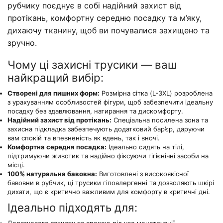
рубчику поєднує в собі надійний захист від
протікань, комфортну середню посадку та м’яку,
дихаючу тканину, щоб ви почувалися захищено та
зручно.
Чому ці захисні трусики — ваш
найкращий вибір:
Створені для пишних форм:
Розмірна сітка (L-3XL) розроблена
з урахуванням особливостей фігури, щоб забезпечити ідеальну
посадку без здавлювання, натирання та дискомфорту.
Надійний захист від протікань:
Спеціальна посилена зона та
захисна підкладка забезпечують додатковий бар’єр, даруючи
вам спокій та впевненість як вдень, так і вночі.
Комфортна середня посадка:
Ідеально сидять на тілі,
підтримуючи животик та надійно фіксуючи гігієнічні засоби на
місці.
100% натуральна бавовна:
Виготовлені з високоякісної
бавовни в рубчик, ці трусики гіпоалергенні та дозволяють шкірі
дихати, що є критично важливим для комфорту в критичні дні.
Ідеально підходять для: