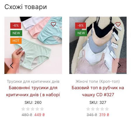
Схожі товари
-
6%
-
8%
NEW
NEW
HOT
Трусики для критичних днів
Жіночі топи (Кроп-топ)
Бавовняні трусики для
Базовий топ в рубчик на
критичних днів ( в наборі
чашку CD #327
4 шт) #260
SKU:
260
SKU:
327
Оригінальна
Поточна
Оригінальна
Поточна
480
₴
449
₴
345
₴
319
₴
ціна:
ціна:
ціна:
ціна:
480 ₴.
449 ₴.
345 ₴.
319 ₴.