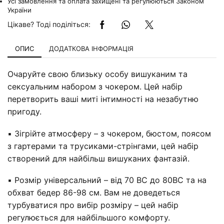
Усі замовлення та оплата захищені та регулюються Законом
України
Цікаве? Тоді поділіться:
ОПИС
ДОДАТКОВА ІНФОРМАЦІЯ
Очаруйте свою близьку особу вишуканим та
сексуальним набором з чокером. Цей набір
перетворить ваші миті інтимності на незабутню
пригоду.
▪️ Зігрійте атмосферу – з чокером, бюстом, поясом
з гартерами та трусиками-стрінгами, цей набір
створений для найбільш вишуканих фантазій.
▪️ Розмір універсальний – від 70 ВС до 80ВС та на
обхват бедер 86-98 см. Вам не доведеться
турбуватися про вибір розміру – цей набір
регулюється для найбільшого комфорту.