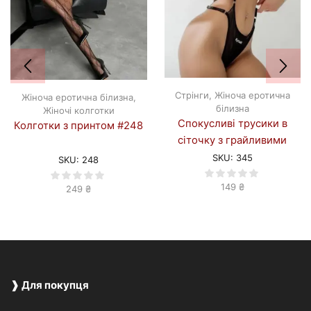
Стрінги
,
Жіноча еротична
Жіноча еротична білизна
,
білизна
Жіночі колготки
Спокусливі трусики в
Колготки з принтом #248
сіточку з грайливими
написами #345
SKU:
345
SKU:
248
149
₴
249
₴
❱ Для покупця