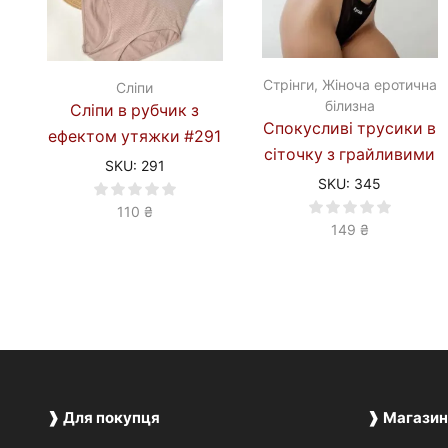
Стрінги
,
Жіноча еротична
Cліпи
білизна
Сліпи в рубчик з
Спокусливі трусики в
ефектом утяжки #291
сіточку з грайливими
SKU:
291
написами #345
SKU:
345
110
₴
149
₴
❱ Для покупця
❱ Магазин