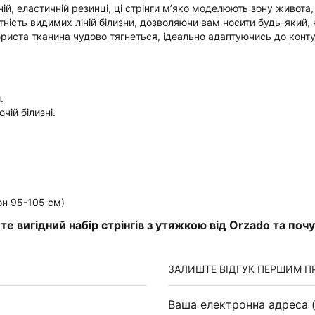
ій, еластичній резинці, ці стрінги м’яко моделюють зону живота
утність видимих ліній білизни, дозволяючи вам носити будь-який, 
риста тканина чудово тягнеться, ідеально адаптуючись до конту
.
ій білизні.
он 95-105 см)
е вигідний набір стрінгів з утяжкою від Orzado та по
ЗАЛИШТЕ ВІДГУК ПЕРШИМ ПРО
Ваша електронна адреса (