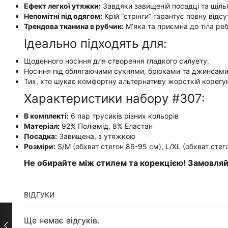
Ефект легкої утяжки:
Завдяки завищеній посадці та щільн
Непомітні під одягом:
Крій “стрінги” гарантує повну відс
Трендова тканина в рубчик:
М’яка та приємна до тіла реб
Ідеально підходять для:
Щоденного носіння для створення гладкого силуету.
Носіння під облягаючими сукнями, брюками та джинсами
Тих, хто шукає комфортну альтернативу жорсткій корегуюч
Характеристики набору #307:
В комплекті:
6 пар трусиків різних кольорів
Матеріал:
92% Поліамід, 8% Еластан
Посадка:
Завищена, з утяжкою
Розміри:
S/M (обхват стегон 86-95 см), L/XL (обхват стег
Не обирайте між стилем та корекцією! Замовляйт
ВІДГУКИ
Ще немає відгуків.