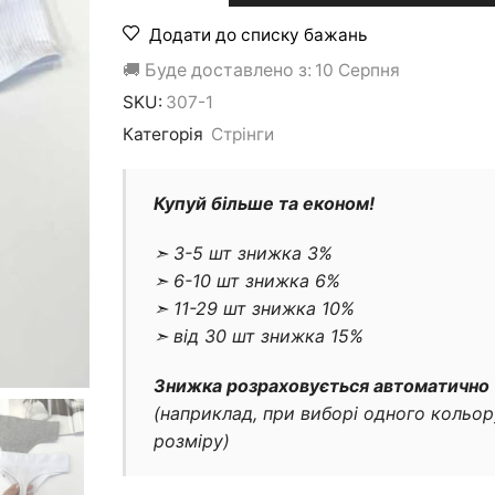
в
рубчик
Додати до списку бажань
(набір
6
🚚 Буде доставлено з:
10 Серпня
шт)
SKU:
307-1
#307
кількість
Категорія
Стрінги
Купуй більше та економ!
➣ 3-5 шт знижка 3%
➣ 6-10 шт знижка 6%
➣ 11-29 шт знижка 10%
➣ від 30 шт знижка 15%
Знижка розраховується автоматично
(наприклад, при виборі одного кольор
розміру)