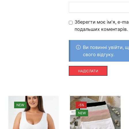
Зберегти моє ім'я, e-ma
подальших коментарів.
Ви повинні увійти, 
свого відгуку.
NEW
-
5%
NEW