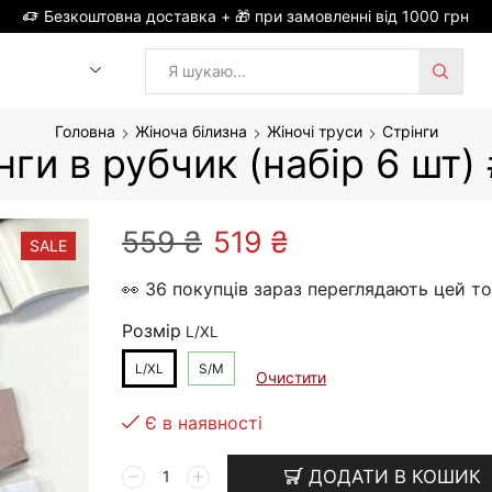
Безкоштовна доставка + 🎁 при замовленні від 1000 грн
Search
input
Головна
Жіноча білизна
Жіночі труси
Стрінги
нги в рубчик (набір 6 шт)
Оригінальна
Поточна
559
₴
519
₴
SALE
ціна:
ціна:
👀 36 покупців зараз переглядають цей т
559 ₴.
519 ₴.
Розмір
L/XL
S/M
Очистити
Є в наявності
Стрінги
ДОДАТИ В КОШИК