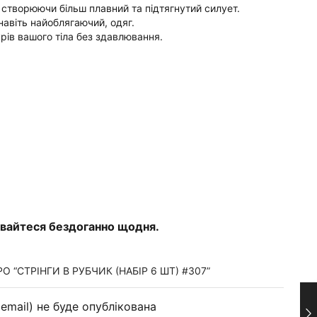
, створюючи більш плавний та підтягнутий силует.
навіть найоблягаючий, одяг.
рів вашого тіла без здавлювання.
чувайтеся бездоганно щодня.
 “СТРІНГИ В РУБЧИК (НАБІР 6 ШТ) #307”
email) не буде опублікована