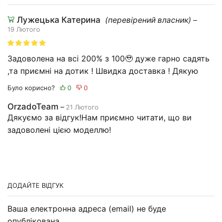
Лужецька Катерина
(перевірений власник)
–
19 Лютого
Задоволена на всі 200% з 100🥹 дуже гарно садять
,та приємні на дотик ! Швидка доставка ! Дякую
Було корисно?
OrzadoTeam
–
21 Лютого
Дякуємо за відгук!Нам приємно читати, що ви
задоволені цією моделлю!
ДОДАЙТЕ ВІДГУК
Ваша електронна адреса (email) не буде
опублікована