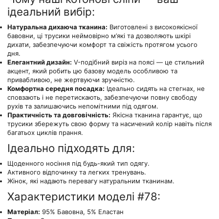
ідеальний вибір:
Натуральна дихаюча тканина:
Виготовлені з високоякісної
бавовни, ці трусики неймовірно м’які та дозволяють шкірі
дихати, забезпечуючи комфорт та свіжість протягом усього
дня.
Елегантний дизайн:
V-подібний виріз на поясі — це стильний
акцент, який робить цю базову модель особливою та
привабливою, не жертвуючи зручністю.
Комфортна середня посадка:
Ідеально сидять на стегнах, не
сповзають і не перетискають, забезпечуючи повну свободу
рухів та залишаючись непомітними під одягом.
Практичність та довговічність:
Якісна тканина гарантує, що
трусики збережуть свою форму та насичений колір навіть після
багатьох циклів прання.
Ідеально підходять для:
Щоденного носіння під будь-який тип одягу.
Активного відпочинку та легких тренувань.
Жінок, які надають перевагу натуральним тканинам.
Характеристики моделі #78:
Матеріал:
95% Бавовна, 5% Еластан