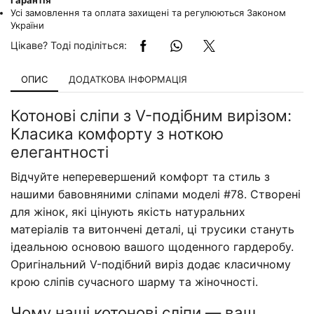
Гарантія
Усі замовлення та оплата захищені та регулюються Законом
України
Цікаве? Тоді поділіться:
ОПИС
ДОДАТКОВА ІНФОРМАЦІЯ
Котонові сліпи з V-подібним вирізом:
Класика комфорту з ноткою
елегантності
Відчуйте неперевершений комфорт та стиль з
нашими бавовняними сліпами моделі #78. Створені
для жінок, які цінують якість натуральних
матеріалів та витончені деталі, ці трусики стануть
ідеальною основою вашого щоденного гардеробу.
Оригінальний V-подібний виріз додає класичному
крою сліпів сучасного шарму та жіночності.
Чому наші котонові сліпи — ваш