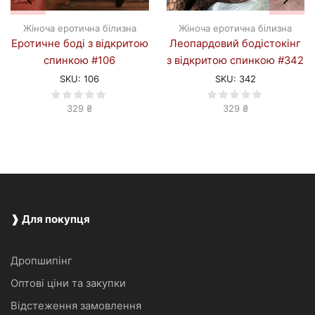
Жіноча еротична білизна
Жіноча еротична білизна
Еротичне боді з відкритою
Леопардовий бодістокінг
спинкою #106
з відкритою спинкою #342
SKU:
106
SKU:
342
329
₴
329
₴
❱ Для покупця
Дропшипінг
Оптові ціни та закупки
Відстеження замовлення