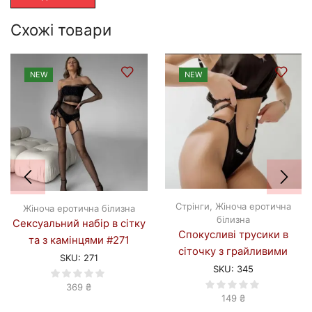
Схожі товари
NEW
NEW
Стрінги
,
Жіноча еротична
Жіноча еротична білизна
білизна
Сексуальний набір в сітку
Спокусливі трусики в
та з камінцями #271
сіточку з грайливими
SKU:
271
написами #345
SKU:
345
369
₴
149
₴