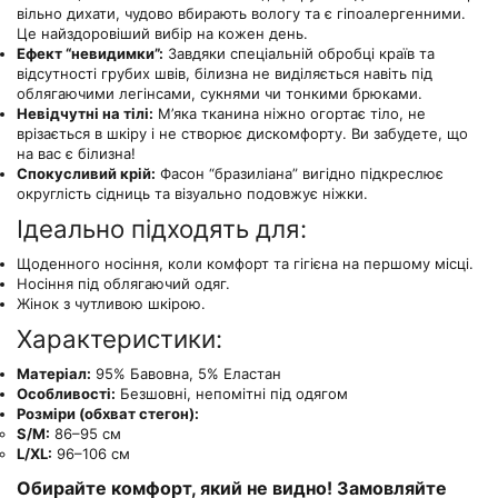
вільно дихати, чудово вбирають вологу та є гіпоалергенними.
Це найздоровіший вибір на кожен день.
Ефект “невидимки”:
Завдяки спеціальній обробці країв та
відсутності грубих швів, білизна не виділяється навіть під
облягаючими легінсами, сукнями чи тонкими брюками.
Невідчутні на тілі:
М’яка тканина ніжно огортає тіло, не
врізається в шкіру і не створює дискомфорту. Ви забудете, що
на вас є білизна!
Спокусливий крій:
Фасон “бразиліана” вигідно підкреслює
округлість сідниць та візуально подовжує ніжки.
Ідеально підходять для:
Щоденного носіння, коли комфорт та гігієна на першому місці.
Носіння під облягаючий одяг.
Жінок з чутливою шкірою.
Характеристики:
Матеріал:
95% Бавовна, 5% Еластан
Особливості:
Безшовні, непомітні під одягом
Розміри (обхват стегон):
S/M:
86–95 см
L/XL:
96–106 см
Обирайте комфорт, який не видно! Замовляйте