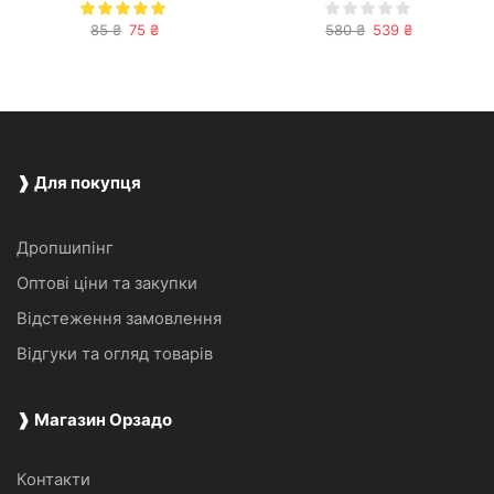
Оригінальна
Поточна
Оригінальна
Поточна
85
₴
75
₴
580
₴
539
₴
ціна:
ціна:
ціна:
ціна:
85 ₴.
75 ₴.
580 ₴.
539 ₴.
❱ Для покупця
Дропшипінг
Оптові ціни та закупки
Відстеження замовлення
Відгуки та огляд товарів
❱ Магазин Орзадо
Контакти