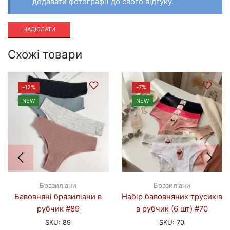
додавати фотографії до свого відгуку.
Схожі товари
-
12%
-
7%
NEW
NEW
Бразиліани
Бразиліани
Бавовняні бразиліани в
Набір бавовняних трусиків
рубчик #89
в рубчик (6 шт) #70
SKU:
89
SKU:
70