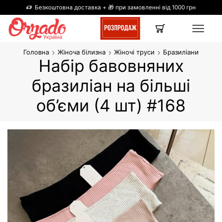
Безкоштовна доставка + 🎁 при замовленні від 1000 грн
Головна
Жіноча білизна
Жіночі труси
Бразиліани
Набір бавовняних
бразиліан на більші
об’єми (4 шт) #168