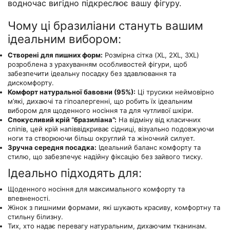
водночас вигідно підкреслює вашу фігуру.
Чому ці бразиліани стануть вашим
ідеальним вибором:
Створені для пишних форм:
Розмірна сітка (XL, 2XL, 3XL)
розроблена з урахуванням особливостей фігури, щоб
забезпечити ідеальну посадку без здавлювання та
дискомфорту.
Комфорт натуральної бавовни (95%):
Ці трусики неймовірно
м’які, дихаючі та гіпоалергенні, що робить їх ідеальним
вибором для щоденного носіння та для чутливої шкіри.
Спокусливий крій “бразиліана”:
На відміну від класичних
сліпів, цей крій напіввідкриває сідниці, візуально подовжуючи
ноги та створюючи більш округлий та жіночний силует.
Зручна середня посадка:
Ідеальний баланс комфорту та
стилю, що забезпечує надійну фіксацію без зайвого тиску.
Ідеально підходять для:
Щоденного носіння для максимального комфорту та
впевненості.
Жінок з пишними формами, які шукають красиву, комфортну та
стильну білизну.
Тих, хто надає перевагу натуральним, дихаючим тканинам.