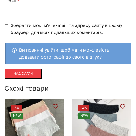
Email
*
Зберегти моє ім'я, e-mail, та адресу сайту в цьому
браузері для моїх подальших коментарів.
Ви повинні увійти, щоб мати можливість
додавати фотографії до свого відгуку.
Схожі товари
-
3%
-
3%
NEW
NEW